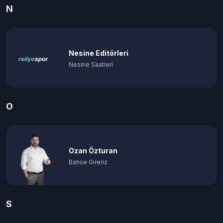
N
Nesine Editörleri
Nesine Saatleri
O
Ozan Özturan
Bahse Gireriz
S