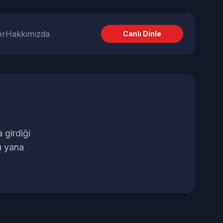
er
Hakkımızda
Canlı Dinle
 girdiği
u yana