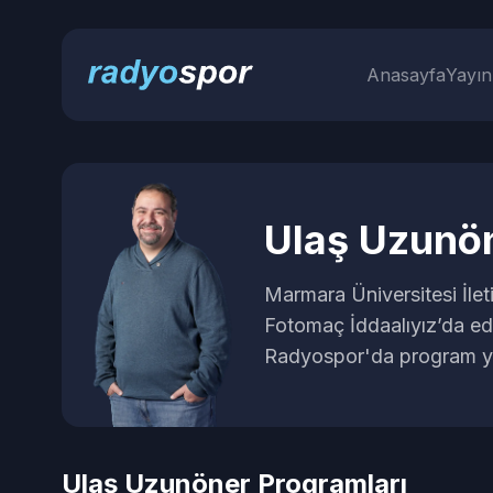
Anasayfa
Yayın
Ulaş Uzunö
Marmara Üniversitesi İlet
Fotomaç İddaalıyız’da ed
Radyospor'da program y
Ulaş Uzunöner
Programları