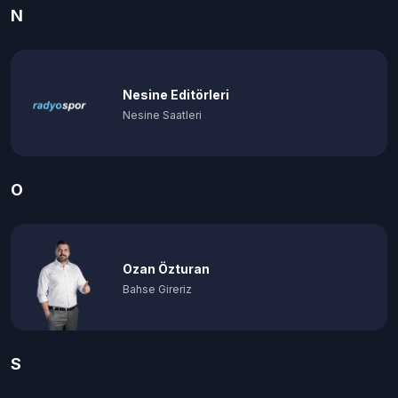
N
Nesine Editörleri
Nesine Saatleri
O
Ozan Özturan
Bahse Gireriz
S