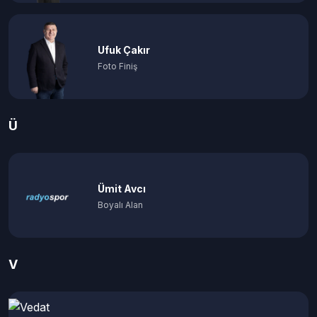
Ufuk Çakır
Foto Finiş
Ü
Ümit Avcı
Boyalı Alan
V