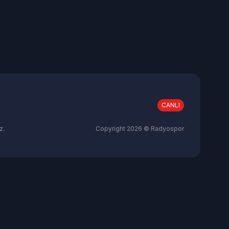
CANLI
z.
Copyright
2026
© Radyospor