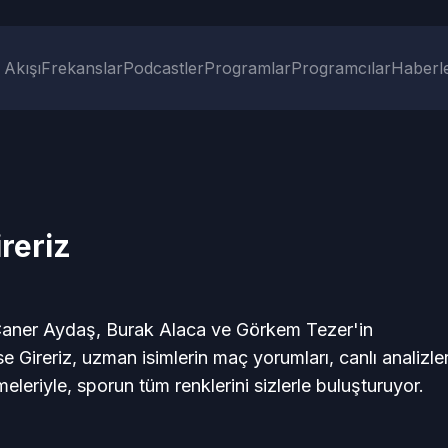
 Akışı
Frekanslar
Podcastler
Programlar
Programcılar
Haberl
reriz
Caner Aydaş, Burak Alaca ve Görkem Tezer'in
se Gireriz, uzman isimlerin maç yorumları, canlı analizle
eleriyle, sporun tüm renklerini sizlerle buluşturuyor.